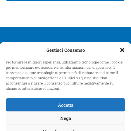
Gestisci Consenso
Per fornire le migliori esperienze, utilizziamo tecnologie come i cookie
per memorizzare e/o accedere alle informazioni del dispositivo. Il
PROLOCO FORTE SANGALLO – VIALE GIACOMO MATTEOTTI, 31
consenso a queste tecnologie ci permetterà di elaborare dati come il
00048 NETTUNO Roma – P.I. 13039461002
comportamento di navigazione o ID unici su questo sito. Non
acconsentire o ritirare il consenso può influire negativamente su
alcune caratteristiche e funzioni.
Credits: Avatoo Srl
Accetta
Cookie Policy (UE)
Dichiarazione sulla Privacy (UE)
Imprint
Disconoscimento
Nega
COPYRIGHT 2026