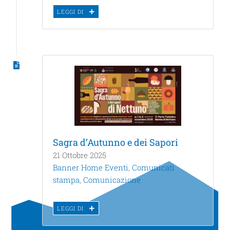
LEGGI DI
Sagra d’Autunno e dei Sapori
21 Ottobre 2025
Banner Home Eventi
,
Comunicati
stampa
,
Comunicazione
LEGGI DI