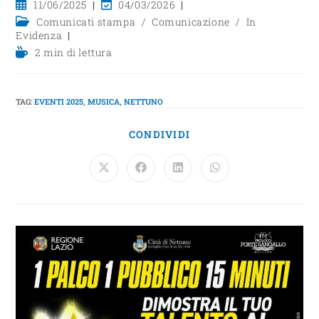
11/06/2025
04/03/2026
Comunicati stampa
/
Comunicazione
/
In
Evidenza
2 min di lettura
TAG
:
EVENTI 2025
,
MUSICA
,
NETTUNO
CONDIVIDI