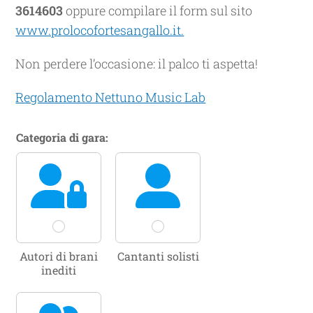
3614603
oppure compilare il form sul sito
www.prolocofortesangallo.it.
Non perdere l’occasione: il palco ti aspetta!
Regolamento Nettuno Music Lab
d
Categoria di gara:
i
A
c
c
e
t
t
a
z
Autori di brani
Cantanti solisti
i
inediti
o
n
e