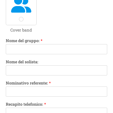
A
c
c
e
t
t
Cover band
a
z
Nome del gruppo:
*
i
o
n
e
Nome del solista:
Nominativo referente:
*
Recapito telefonico:
*