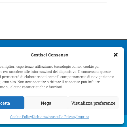
Gestisci Consenso
le migliori esperienze, utilizziamo tecnologie come i cookie per
 e/o accedere alle informazioni del dispositivo. Il consenso a queste
ci permetterà di elaborare dati come il comportamento di navigazione o
questo sito. Non acconsentire o ritirare il consenso può influire
te su alcune caratteristiche e funzioni.
cetta
Nega
Visualizza preferenze
Cookie Policy
Dichiarazione sulla Privacy
Imprint
E)
Dichiarazione sulla Privacy (UE)
Imprint
Disconoscimento