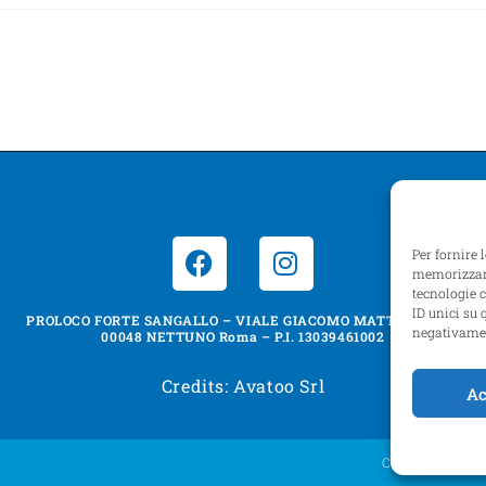
Per fornire 
memorizzare
tecnologie 
ID unici su 
PROLOCO FORTE SANGALLO – VIALE GIACOMO MATTEOTTI, 31
negativamen
00048 NETTUNO Roma – P.I. 13039461002
Credits: Avatoo Srl
Ac
Cookie Policy (U