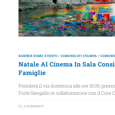
BANNER HOME EVENTI
/
COMUNICATI STAMPA
/
COMUNI
Natale Al Cinema In Sala Consi
Famiglie
Prenderà il via domenica alle ore 15.00, pres
Forte Sangallo in collaborazione con il Cine C
0 COMMENTI