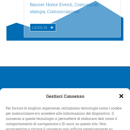
Banner Home Eventi
,
Comunicati
stampa
,
Comunicazione
LEGGI DI
Gestisci Consenso
Per fornire le migliori esperienze, utilizziamo tecnologie come i cookie
PROLOCO FORTE SANGALLO – VIALE GIACOMO MATTEOTTI, 31
per memorizzare e/o accedere alle informazioni del dispositivo. Il
00048 NETTUNO Roma – P.I. 13039461002
consenso a queste tecnologie ci permetterà di elaborare dati come il
comportamento di navigazione o ID unici su questo sito. Non
Credits: Avatoo Srl
acconsentire o ritirare il consenso può influire negativamente su