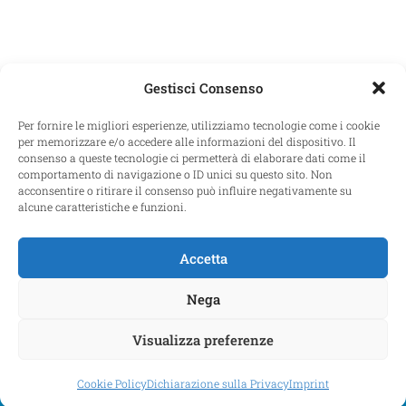
Gestisci Consenso
Per fornire le migliori esperienze, utilizziamo tecnologie come i cookie
per memorizzare e/o accedere alle informazioni del dispositivo. Il
consenso a queste tecnologie ci permetterà di elaborare dati come il
comportamento di navigazione o ID unici su questo sito. Non
acconsentire o ritirare il consenso può influire negativamente su
alcune caratteristiche e funzioni.
PROLOCO FORTE SANGALLO – VIALE GIACOMO MATTEOTTI, 31
00048 NETTUNO Roma – P.I. 13039461002
Accetta
Credits: Avatoo Srl
Nega
Visualizza preferenze
Cookie Policy (UE)
Dichiarazione sulla Privacy (UE)
Imprint
Disconoscimento
Cookie Policy
Dichiarazione sulla Privacy
Imprint
COPYRIGHT 2026