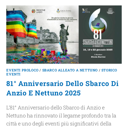
EVENTI PROLOCO
/
SBARCO ALLEATO A NETTUNO
/
STORICO
EVENTI
81° Anniversario Dello Sbarco Di
Anzio E Nettuno 2025
L’81° Anniversario dello Sbarco di Anzio e
Nettuno ha rinnovato il legame profondo tra la
città e uno degli eventi più significativi della