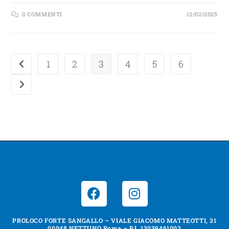
0 COMMENTI
12/02/2025
1
2
3
4
5
6
PROLOCO FORTE SANGALLO – VIALE GIACOMO MATTEOTTI, 31
00048 NETTUNO Roma – P.I. 13039461002