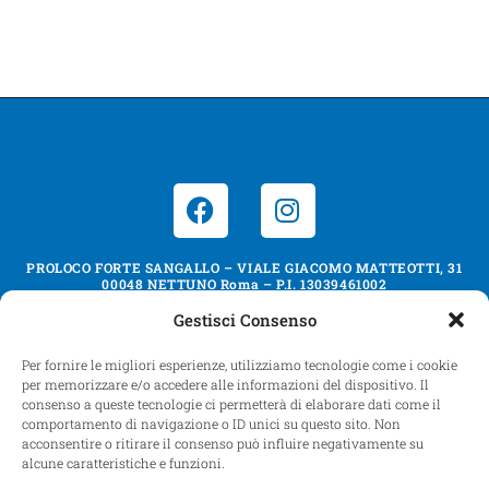
PROLOCO FORTE SANGALLO – VIALE GIACOMO MATTEOTTI, 31
00048 NETTUNO Roma – P.I. 13039461002
Gestisci Consenso
Credits: Avatoo Srl
Per fornire le migliori esperienze, utilizziamo tecnologie come i cookie
per memorizzare e/o accedere alle informazioni del dispositivo. Il
consenso a queste tecnologie ci permetterà di elaborare dati come il
Cookie Policy (UE)
Dichiarazione sulla Privacy (UE)
Imprint
comportamento di navigazione o ID unici su questo sito. Non
Disconoscimento
acconsentire o ritirare il consenso può influire negativamente su
alcune caratteristiche e funzioni.
COPYRIGHT 2026