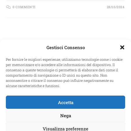
0 COMMENTI
28/10/2024
Gestisci Consenso
Per fornire le migliori esperienze, utilizziamo tecnologie come i cookie
per memorizzare e/o accedere alle informazioni del dispositivo. Il
consenso a queste tecnologie ci permetterà di elaborare dati come il
comportamento di navigazione o ID unici su questo sito. Non
acconsentire o ritirare il consenso può influire negativamente su
alcune caratteristiche e funzioni.
PROLOCO FORTE SANGALLO – VIALE GIACOMO MATTEOTTI, 31
00048 NETTUNO Roma – P.I. 13039461002
Accetta
Credits: Avatoo Srl
Nega
Visualizza preferenze
Cookie Policy (UE)
Dichiarazione sulla Privacy (UE)
Imprint