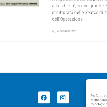
alla Libertà”, primo grand
strutturata dello Sbarco di 
dell’Operazione…
0 COMMENTI
Per fornire 
memorizzare
tecnologie 